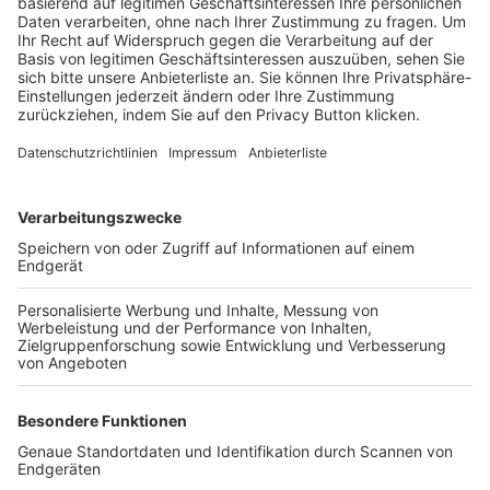
Trainerbörse
Login SpielPlus
FOLGE DEM BFV
TOP-VEREINE
TOP-PARTNER