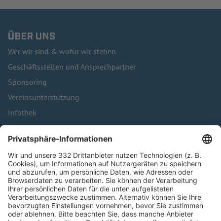
ÜBER UNS
Wer wir sind & wofür wir stehen
Geschäftsstellen und Ansprechpartner
Sponsoring
Vereinsunterstützung
Infothek
Kontakt
HÄUFIG BESUCHTE SEITEN
Pässe und Vereinswechsel
Trainerausbildung
Schulungsangebot Vereinsmitarbeiter
BFV-Geschäftsstellen