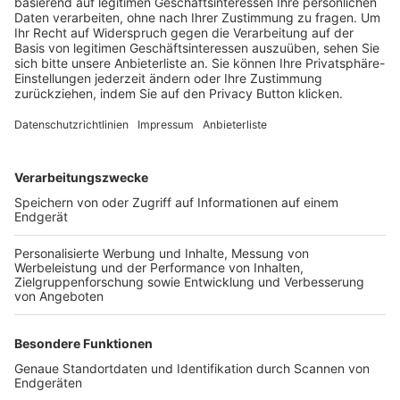
Trainerbörse
Login SpielPlus
FOLGE DEM BFV
TOP-VEREINE
TOP-PARTNER