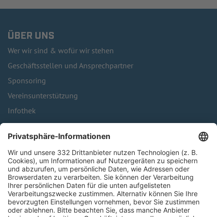
ÜBER UNS
Wer wir sind & wofür wir stehen
Geschäftsstellen und Ansprechpartner
Sponsoring
Vereinsunterstützung
Infothek
Kontakt
HÄUFIG BESUCHTE SEITEN
Pässe und Vereinswechsel
Trainerausbildung
Schulungsangebot Vereinsmitarbeiter
BFV-Geschäftsstellen