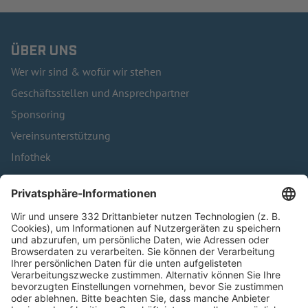
ÜBER UNS
Wer wir sind & wofür wir stehen
Geschäftsstellen und Ansprechpartner
Sponsoring
Vereinsunterstützung
Infothek
Kontakt
HÄUFIG BESUCHTE SEITEN
Pässe und Vereinswechsel
Trainerausbildung
Schulungsangebot Vereinsmitarbeiter
BFV-Geschäftsstellen