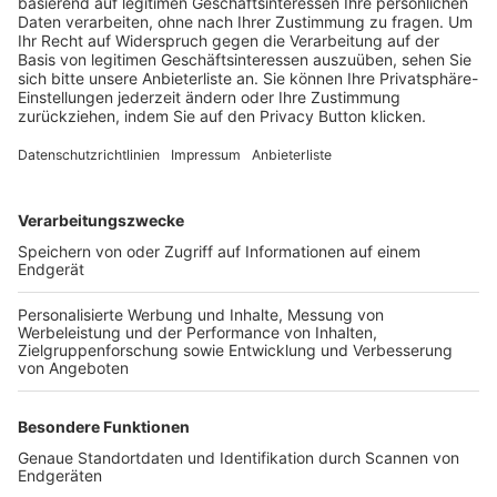
Trainerbörse
Login SpielPlus
FOLGE DEM BFV
TOP-VEREINE
TOP-PARTNER