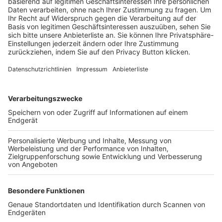
Trainerbörse
Login SpielPlus
FOLGE DEM BFV
TOP-VEREINE
TOP-PARTNER