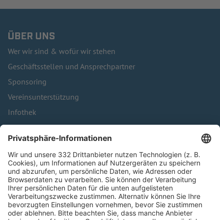
ÜBER UNS
Wer wir sind & wofür wir stehen
Geschäftsstellen und Ansprechpartner
Sponsoring
Vereinsunterstützung
Infothek
Kontakt
HÄUFIG BESUCHTE SEITEN
Pässe und Vereinswechsel
Trainerausbildung
Schulungsangebot Vereinsmitarbeiter
BFV-Geschäftsstellen