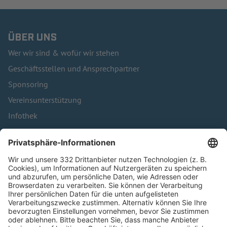
ÜBER UNS
Wer wir sind & wofür wir stehen
Geschäftsstellen und Ansprechpartner
Sponsoring
Vereinsunterstützung
Infothek
Kontakt
HÄUFIG BESUCHTE SEITEN
Pässe und Vereinswechsel
Trainerausbildung
Schulungsangebot Vereinsmitarbeiter
BFV-Geschäftsstellen