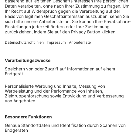
Trainerbörse
Login SpielPlus
FOLGE DEM BFV
TOP-VEREINE
TOP-PARTNER