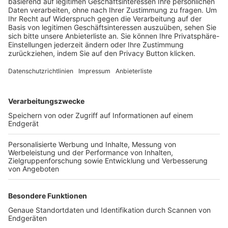
Trainerbörse
Login SpielPlus
FOLGE DEM BFV
TOP-VEREINE
TOP-PARTNER