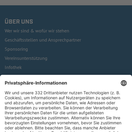
ÜBER UNS
Wer wir sind & wofür wir stehen
Geschäftsstellen und Ansprechpartner
Sponsoring
Vereinsunterstützung
Infothek
Kontakt
HÄUFIG BESUCHTE SEITEN
Pässe und Vereinswechsel
Trainerausbildung
Schulungsangebot Vereinsmitarbeiter
BFV-Geschäftsstellen