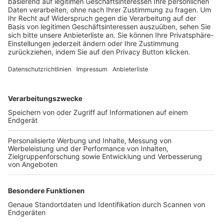
Trainerbörse
Login SpielPlus
FOLGE DEM BFV
TOP-VEREINE
TOP-PARTNER