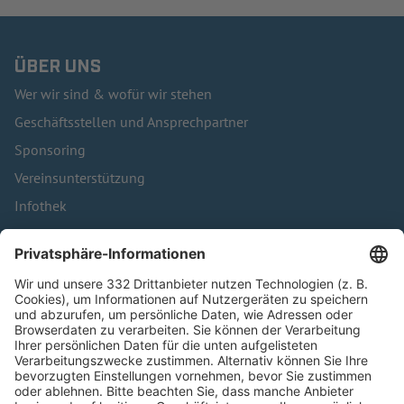
ÜBER UNS
Wer wir sind & wofür wir stehen
Geschäftsstellen und Ansprechpartner
Sponsoring
Vereinsunterstützung
Infothek
Kontakt
HÄUFIG BESUCHTE SEITEN
Pässe und Vereinswechsel
Trainerausbildung
Schulungsangebot Vereinsmitarbeiter
BFV-Geschäftsstellen