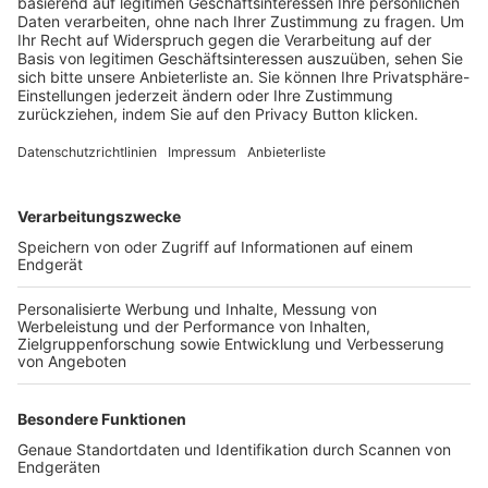
Trainerbörse
Login SpielPlus
FOLGE DEM BFV
TOP-VEREINE
TOP-PARTNER