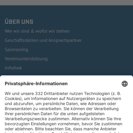
ÜBER UNS
Wer wir sind & wofür wir stehen
Geschäftsstellen und Ansprechpartner
Sponsoring
Vereinsunterstützung
Infothek
Kontakt
HÄUFIG BESUCHTE SEITEN
Pässe und Vereinswechsel
Trainerausbildung
Schulungsangebot Vereinsmitarbeiter
BFV-Geschäftsstellen