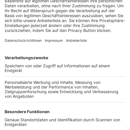
Trainerbörse
Login SpielPlus
FOLGE DEM BFV
TOP-VEREINE
TOP-PARTNER