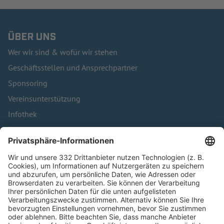
ÜBER UNS
Wer wir sind & wofür wir stehen
Geschäftsstellen und Ansprechpartner
Sponsoring
Vereinsunterstützung
Infothek
Kontakt
HÄUFIG BESUCHTE SEITEN
Pässe und Vereinswechsel
Trainerausbildung
Schulungsangebot Vereinsmitarbeiter
BFV-Geschäftsstellen