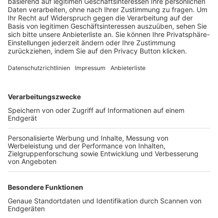
Trainerbörse
Login SpielPlus
FOLGE DEM BFV
TOP-VEREINE
TOP-PARTNER