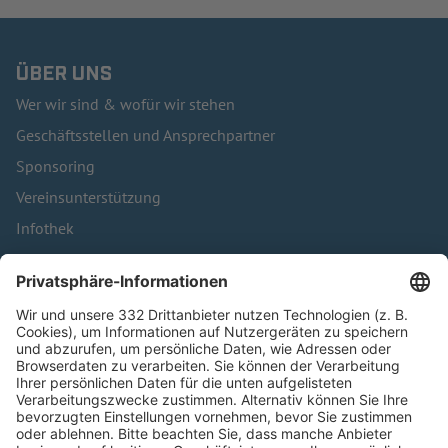
ÜBER UNS
Wer wir sind & wofür wir stehen
Geschäftsstellen und Ansprechpartner
Sponsoring
Vereinsunterstützung
Infothek
Kontakt
HÄUFIG BESUCHTE SEITEN
Pässe und Vereinswechsel
Trainerausbildung
Schulungsangebot Vereinsmitarbeiter
BFV-Geschäftsstellen