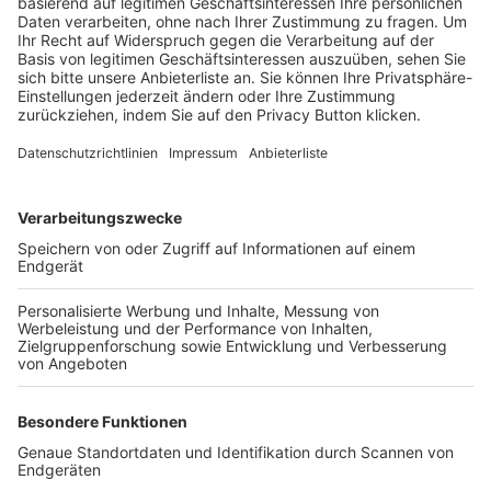
Trainerbörse
Login SpielPlus
FOLGE DEM BFV
TOP-VEREINE
TOP-PARTNER