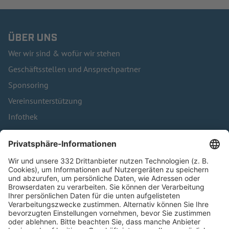
ÜBER UNS
Wer wir sind & wofür wir stehen
Geschäftsstellen und Ansprechpartner
Sponsoring
Vereinsunterstützung
Infothek
Kontakt
HÄUFIG BESUCHTE SEITEN
Pässe und Vereinswechsel
Trainerausbildung
Schulungsangebot Vereinsmitarbeiter
BFV-Geschäftsstellen