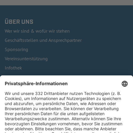
ÜBER UNS
Wer wir sind & wofür wir stehen
Geschäftsstellen und Ansprechpartner
Sponsoring
Vereinsunterstützung
Infothek
Kontakt
HÄUFIG BESUCHTE SEITEN
Pässe und Vereinswechsel
Trainerausbildung
Schulungsangebot Vereinsmitarbeiter
BFV-Geschäftsstellen