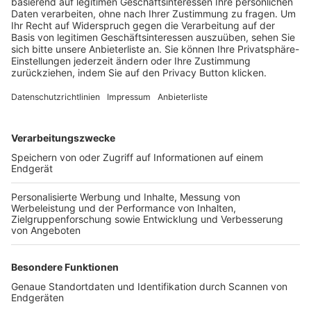
Trainerbörse
Login SpielPlus
FOLGE DEM BFV
TOP-VEREINE
TOP-PARTNER