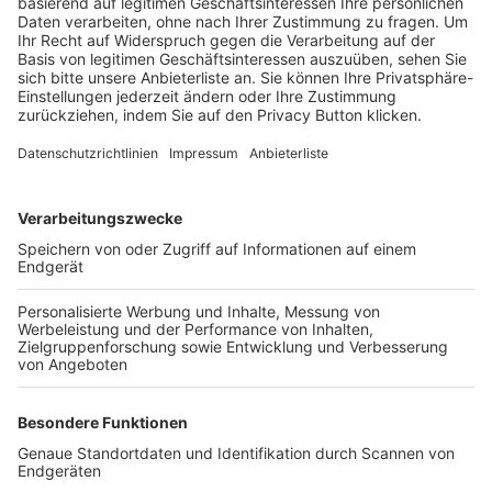
Trainerbörse
Login SpielPlus
FOLGE DEM BFV
TOP-VEREINE
TOP-PARTNER