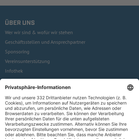
ÜBER UNS
Wer wir sind & wofür wir stehen
Geschäftsstellen und Ansprechpartner
Sponsoring
Vereinsunterstützung
Infothek
Kontakt
HÄUFIG BESUCHTE SEITEN
Pässe und Vereinswechsel
Trainerausbildung
Schulungsangebot Vereinsmitarbeiter
BFV-Geschäftsstellen