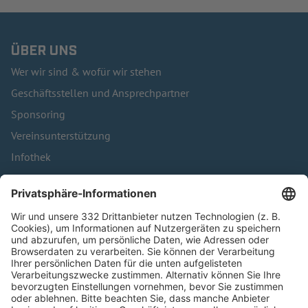
ÜBER UNS
Wer wir sind & wofür wir stehen
Geschäftsstellen und Ansprechpartner
Sponsoring
Vereinsunterstützung
Infothek
Kontakt
HÄUFIG BESUCHTE SEITEN
Pässe und Vereinswechsel
Trainerausbildung
Schulungsangebot Vereinsmitarbeiter
BFV-Geschäftsstellen