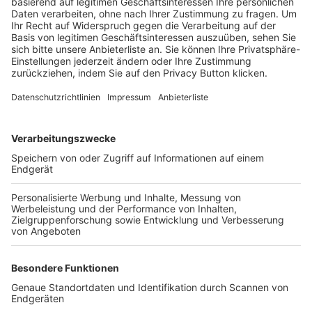
Trainerbörse
Login SpielPlus
FOLGE DEM BFV
TOP-VEREINE
TOP-PARTNER