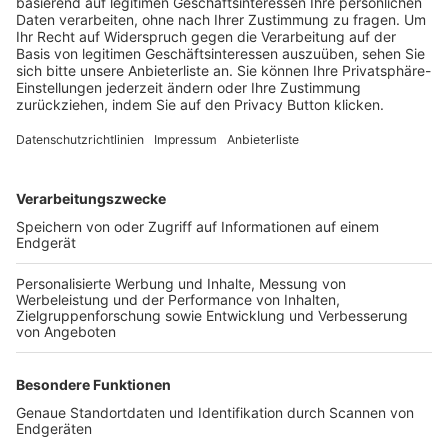
Trainerbörse
Login SpielPlus
FOLGE DEM BFV
TOP-VEREINE
TOP-PARTNER