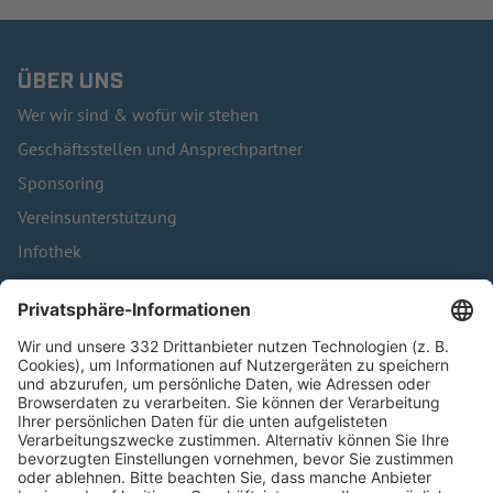
ÜBER UNS
Wer wir sind & wofür wir stehen
Geschäftsstellen und Ansprechpartner
Sponsoring
Vereinsunterstützung
Infothek
Kontakt
HÄUFIG BESUCHTE SEITEN
Pässe und Vereinswechsel
Trainerausbildung
Schulungsangebot Vereinsmitarbeiter
BFV-Geschäftsstellen