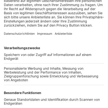
Trainerbörse
Login SpielPlus
FOLGE DEM BFV
TOP-VEREINE
TOP-PARTNER