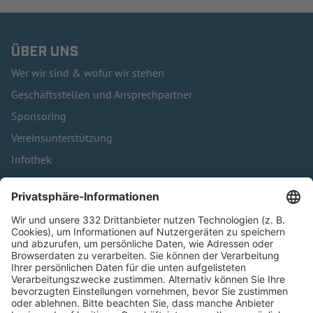
ÜBER UNS
Wer wir sind & wofür wir stehen
Geschäftsstellen und Ansprechpartner
Sponsoring
Vereinsunterstützung
Infothek
Kontakt
HÄUFIG BESUCHTE SEITEN
Pässe und Vereinswechsel
Trainerausbildung
Schulungsangebot Vereinsmitarbeiter
BFV-Geschäftsstellen