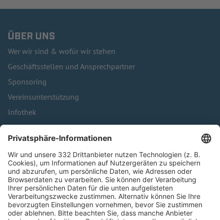
ÜBER UNS
Wer wir sind & wofür wir stehen
Geschäftsstellen und Ansprechpartner
Sponsoring
Vereinsunterstützung
Infothek
Kontakt
HÄUFIG BESUCHTE SEITEN
Pässe und Vereinswechsel
Trainerausbildung
Schulungsangebot Vereinsmitarbeiter
BFV-Geschäftsstellen