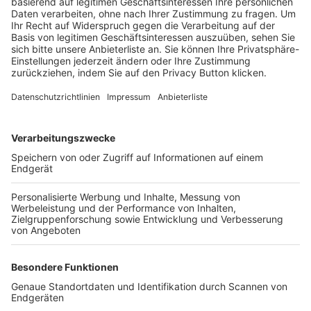
Trainerbörse
Login SpielPlus
FOLGE DEM BFV
TOP-VEREINE
TOP-PARTNER