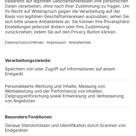
Trainerbörse
Login SpielPlus
FOLGE DEM BFV
TOP-VEREINE
TOP-PARTNER