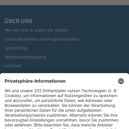
ÜBER UNS
Wer wir sind & wofür wir stehen
Geschäftsstellen und Ansprechpartner
Sponsoring
Vereinsunterstützung
Infothek
Kontakt
HÄUFIG BESUCHTE SEITEN
Pässe und Vereinswechsel
Trainerausbildung
Schulungsangebot Vereinsmitarbeiter
BFV-Geschäftsstellen