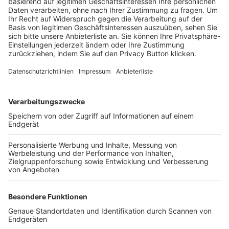
Trainerbörse
Login SpielPlus
FOLGE DEM BFV
TOP-VEREINE
TOP-PARTNER