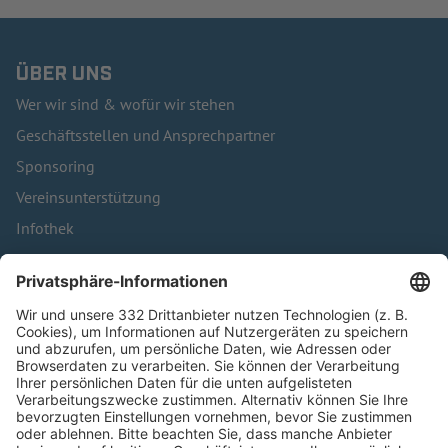
ÜBER UNS
Wer wir sind & wofür wir stehen
Geschäftsstellen und Ansprechpartner
Sponsoring
Vereinsunterstützung
Infothek
Kontakt
HÄUFIG BESUCHTE SEITEN
Pässe und Vereinswechsel
Trainerausbildung
Schulungsangebot Vereinsmitarbeiter
BFV-Geschäftsstellen