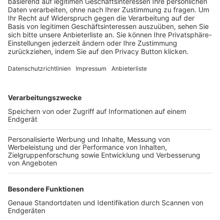
Trainerbörse
Login SpielPlus
FOLGE DEM BFV
TOP-VEREINE
TOP-PARTNER