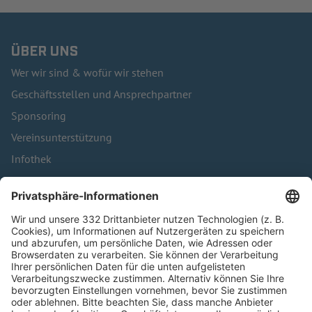
ÜBER UNS
Wer wir sind & wofür wir stehen
Geschäftsstellen und Ansprechpartner
Sponsoring
Vereinsunterstützung
Infothek
Kontakt
HÄUFIG BESUCHTE SEITEN
Pässe und Vereinswechsel
Trainerausbildung
Schulungsangebot Vereinsmitarbeiter
BFV-Geschäftsstellen