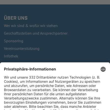
ÜBER UNS
Wer wir sind & wofür wir stehen
Geschäftsstellen und Ansprechpartner
Sponsoring
Vereinsunterstützung
Infothek
Kontakt
HÄUFIG BESUCHTE SEITEN
Pässe und Vereinswechsel
Trainerausbildung
Schulungsangebot Vereinsmitarbeiter
BFV-Geschäftsstellen