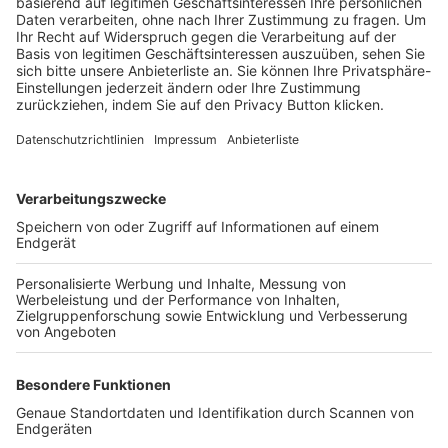
Trainerbörse
Login SpielPlus
FOLGE DEM BFV
TOP-VEREINE
TOP-PARTNER