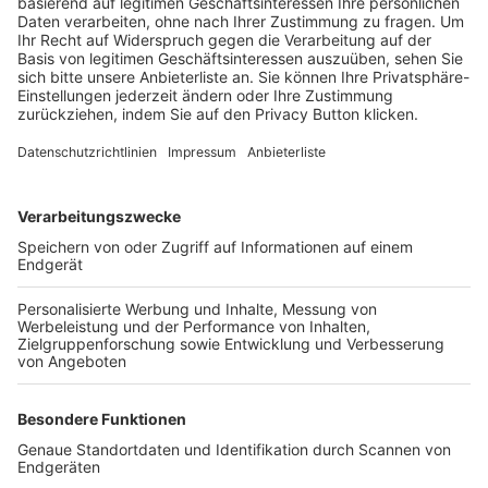
Trainerbörse
Login SpielPlus
FOLGE DEM BFV
TOP-VEREINE
TOP-PARTNER