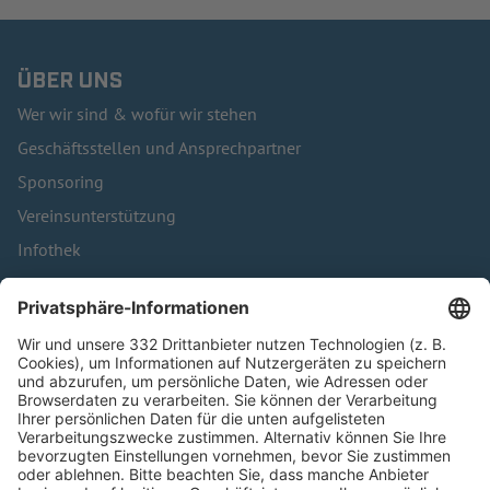
ÜBER UNS
Wer wir sind & wofür wir stehen
Geschäftsstellen und Ansprechpartner
Sponsoring
Vereinsunterstützung
Infothek
Kontakt
HÄUFIG BESUCHTE SEITEN
Pässe und Vereinswechsel
Trainerausbildung
Schulungsangebot Vereinsmitarbeiter
BFV-Geschäftsstellen