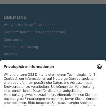
ÜBER UNS
Wer wir sind & wofür wir stehen
Geschäftsstellen und Ansprechpartner
Sponsoring
Vereinsunterstützung
Infothek
Kontakt
HÄUFIG BESUCHTE SEITEN
Pässe und Vereinswechsel
Trainerausbildung
Schulungsangebot Vereinsmitarbeiter
BFV-Geschäftsstellen