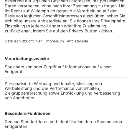
Trainerbörse
Login SpielPlus
FOLGE DEM BFV
TOP-VEREINE
TOP-PARTNER