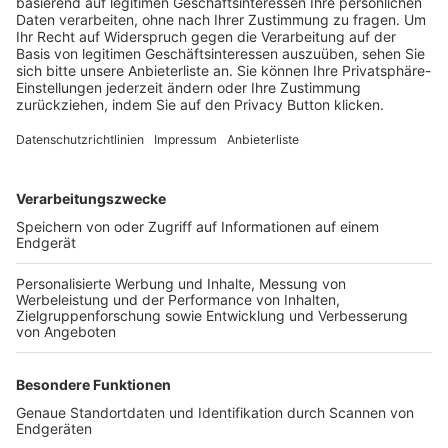
Trainerbörse
Login SpielPlus
FOLGE DEM BFV
TOP-VEREINE
TOP-PARTNER