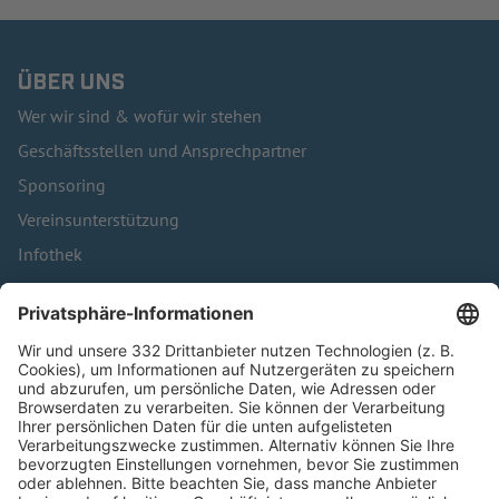
ÜBER UNS
Wer wir sind & wofür wir stehen
Geschäftsstellen und Ansprechpartner
Sponsoring
Vereinsunterstützung
Infothek
Kontakt
HÄUFIG BESUCHTE SEITEN
Pässe und Vereinswechsel
Trainerausbildung
Schulungsangebot Vereinsmitarbeiter
BFV-Geschäftsstellen