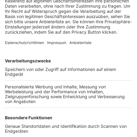
Trainerbörse
Login SpielPlus
FOLGE DEM BFV
TOP-VEREINE
TOP-PARTNER