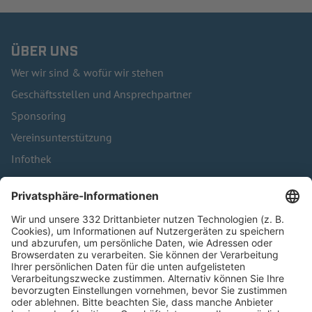
ÜBER UNS
Wer wir sind & wofür wir stehen
Geschäftsstellen und Ansprechpartner
Sponsoring
Vereinsunterstützung
Infothek
Kontakt
HÄUFIG BESUCHTE SEITEN
Pässe und Vereinswechsel
Trainerausbildung
Schulungsangebot Vereinsmitarbeiter
BFV-Geschäftsstellen