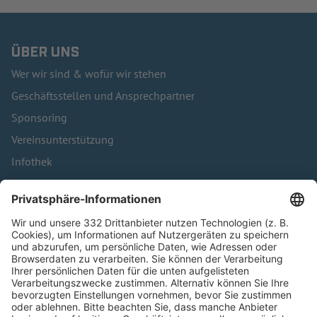
ÜBER UNS
Wer wir sind & wofür wir stehen
Geschäftsstellen und Ansprechpartner
Sponsoring
Vereinsunterstützung
Infothek
Kontakt
HÄUFIG BESUCHTE SEITEN
Pässe und Vereinswechsel
Trainerausbildung
Schulungsangebot Vereinsmitarbeiter
BFV-Geschäftsstellen