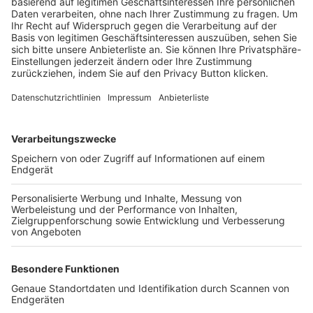
Trainerbörse
Login SpielPlus
FOLGE DEM BFV
TOP-VEREINE
TOP-PARTNER