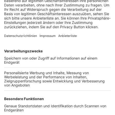
Trainerbörse
Login SpielPlus
FOLGE DEM BFV
TOP-VEREINE
TOP-PARTNER