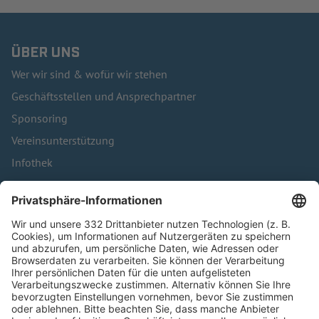
ÜBER UNS
Wer wir sind & wofür wir stehen
Geschäftsstellen und Ansprechpartner
Sponsoring
Vereinsunterstützung
Infothek
Kontakt
HÄUFIG BESUCHTE SEITEN
Pässe und Vereinswechsel
Trainerausbildung
Schulungsangebot Vereinsmitarbeiter
BFV-Geschäftsstellen