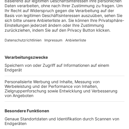
Trainerbörse
Login SpielPlus
FOLGE DEM BFV
TOP-VEREINE
TOP-PARTNER