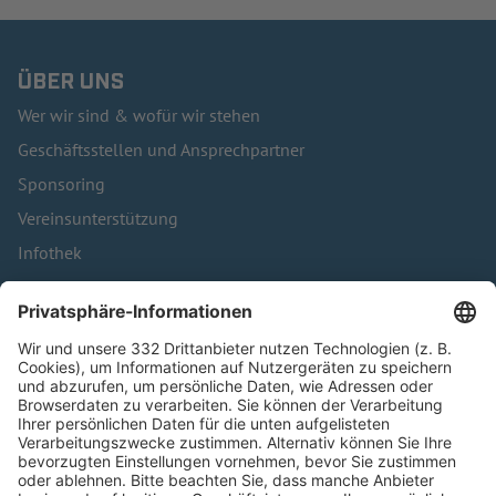
ÜBER UNS
Wer wir sind & wofür wir stehen
Geschäftsstellen und Ansprechpartner
Sponsoring
Vereinsunterstützung
Infothek
Kontakt
HÄUFIG BESUCHTE SEITEN
Pässe und Vereinswechsel
Trainerausbildung
Schulungsangebot Vereinsmitarbeiter
BFV-Geschäftsstellen