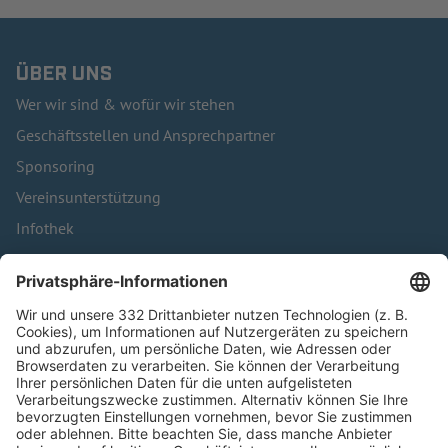
ÜBER UNS
Wer wir sind & wofür wir stehen
Geschäftsstellen und Ansprechpartner
Sponsoring
Vereinsunterstützung
Infothek
Kontakt
HÄUFIG BESUCHTE SEITEN
Pässe und Vereinswechsel
Trainerausbildung
Schulungsangebot Vereinsmitarbeiter
BFV-Geschäftsstellen