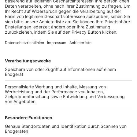
Trainerbörse
Login SpielPlus
FOLGE DEM BFV
TOP-VEREINE
TOP-PARTNER