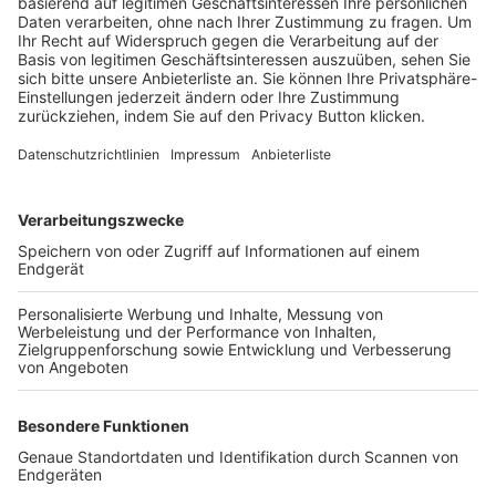
Trainerbörse
Login SpielPlus
FOLGE DEM BFV
TOP-VEREINE
TOP-PARTNER