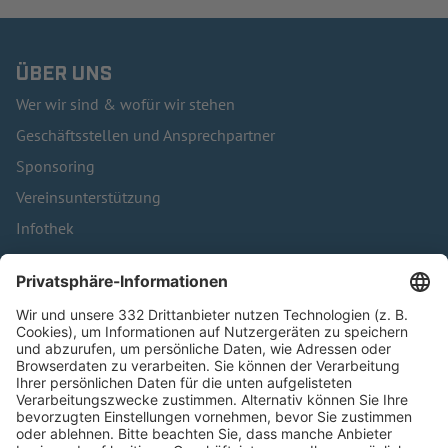
ÜBER UNS
Wer wir sind & wofür wir stehen
Geschäftsstellen und Ansprechpartner
Sponsoring
Vereinsunterstützung
Infothek
Kontakt
HÄUFIG BESUCHTE SEITEN
Pässe und Vereinswechsel
Trainerausbildung
Schulungsangebot Vereinsmitarbeiter
BFV-Geschäftsstellen