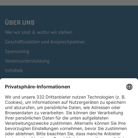
ÜBER UNS
Wer wir sind & wofür wir stehen
Geschäftsstellen und Ansprechpartner
Sponsoring
Vereinsunterstützung
Infothek
Kontakt
HÄUFIG BESUCHTE SEITEN
Pässe und Vereinswechsel
Trainerausbildung
Schulungsangebot Vereinsmitarbeiter
BFV-Geschäftsstellen