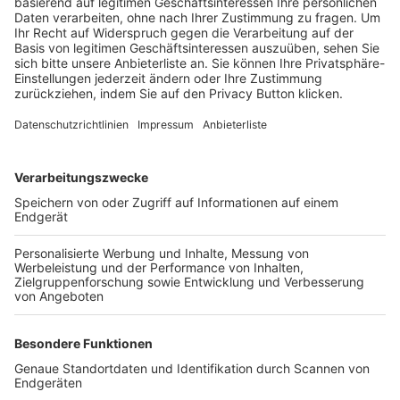
Trainerbörse
Login SpielPlus
FOLGE DEM BFV
TOP-VEREINE
TOP-PARTNER