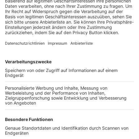
Trainerbörse
Login SpielPlus
FOLGE DEM BFV
TOP-VEREINE
TOP-PARTNER