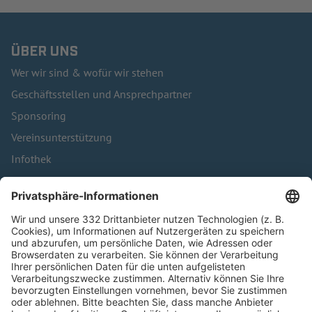
ÜBER UNS
Wer wir sind & wofür wir stehen
Geschäftsstellen und Ansprechpartner
Sponsoring
Vereinsunterstützung
Infothek
Kontakt
HÄUFIG BESUCHTE SEITEN
Pässe und Vereinswechsel
Trainerausbildung
Schulungsangebot Vereinsmitarbeiter
BFV-Geschäftsstellen