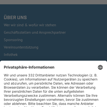
ÜBER UNS
Wer wir sind & wofür wir stehen
Geschäftsstellen und Ansprechpartner
Sponsoring
Vereinsunterstützung
Infothek
Kontakt
HÄUFIG BESUCHTE SEITEN
Pässe und Vereinswechsel
Trainerausbildung
Schulungsangebot Vereinsmitarbeiter
BFV-Geschäftsstellen