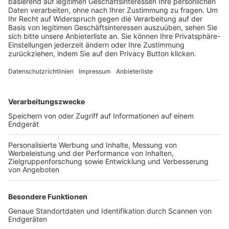
Trainerbörse
Login SpielPlus
FOLGE DEM BFV
TOP-VEREINE
TOP-PARTNER