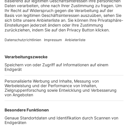
Trainerbörse
Login SpielPlus
FOLGE DEM BFV
TOP-VEREINE
TOP-PARTNER