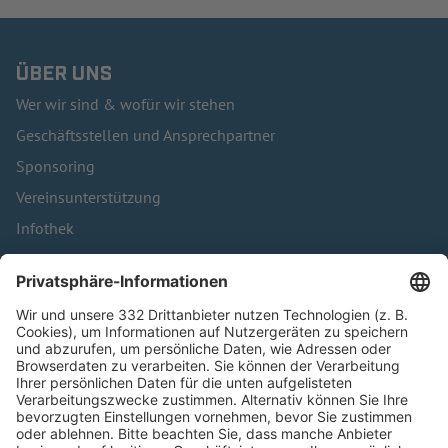
ÜBER UNS
Wer wir sind & wofür wir stehen
Geschäftsstellen und Ansprechpartner
Sponsoring
Vereinsunterstützung
Infothek
Kontakt
HÄUFIG BESUCHTE SEITEN
Pässe und Vereinswechsel
Trainerausbildung
Schulungsangebot Vereinsmitarbeiter
BFV-Geschäftsstellen