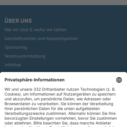
ÜBER UNS
Wer wir sind & wofür wir stehen
Geschäftsstellen und Ansprechpartner
Sponsoring
Vereinsunterstützung
Infothek
Kontakt
HÄUFIG BESUCHTE SEITEN
Pässe und Vereinswechsel
Trainerausbildung
Schulungsangebot Vereinsmitarbeiter
BFV-Geschäftsstellen