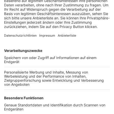
Trainerbörse
Login SpielPlus
FOLGE DEM BFV
TOP-VEREINE
TOP-PARTNER