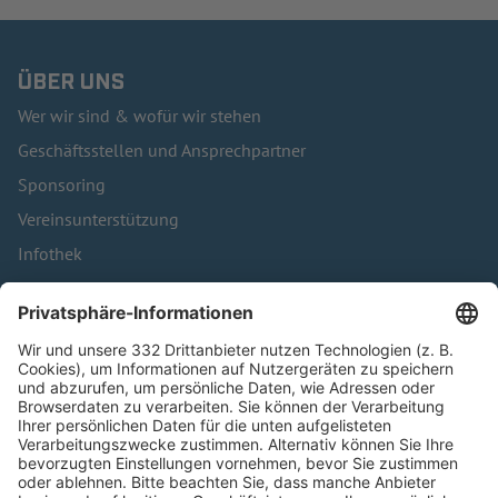
ÜBER UNS
Wer wir sind & wofür wir stehen
Geschäftsstellen und Ansprechpartner
Sponsoring
Vereinsunterstützung
Infothek
Kontakt
HÄUFIG BESUCHTE SEITEN
Pässe und Vereinswechsel
Trainerausbildung
Schulungsangebot Vereinsmitarbeiter
BFV-Geschäftsstellen