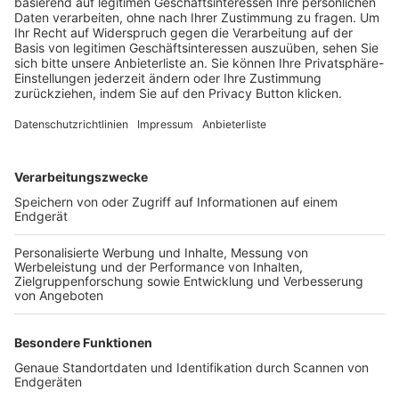
Trainerbörse
Login SpielPlus
FOLGE DEM BFV
TOP-VEREINE
TOP-PARTNER