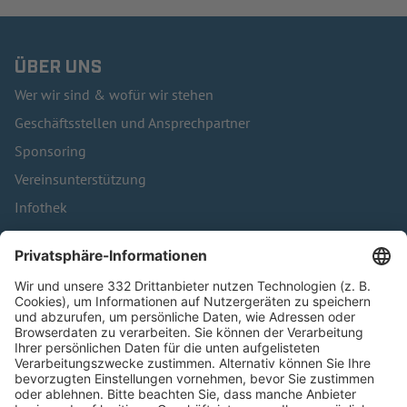
ÜBER UNS
Wer wir sind & wofür wir stehen
Geschäftsstellen und Ansprechpartner
Sponsoring
Vereinsunterstützung
Infothek
Kontakt
HÄUFIG BESUCHTE SEITEN
Pässe und Vereinswechsel
Trainerausbildung
Schulungsangebot Vereinsmitarbeiter
BFV-Geschäftsstellen