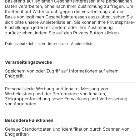
Trainerbörse
Login SpielPlus
FOLGE DEM BFV
TOP-VEREINE
TOP-PARTNER