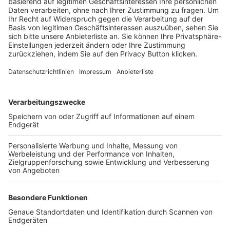
Trainerbörse
Login SpielPlus
FOLGE DEM BFV
TOP-VEREINE
TOP-PARTNER