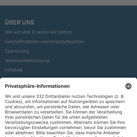
ÜBER UNS
Wer wir sind & wofür wir stehen
Geschäftsstellen und Ansprechpartner
Sponsoring
Vereinsunterstützung
Infothek
Kontakt
HÄUFIG BESUCHTE SEITEN
Pässe und Vereinswechsel
Trainerausbildung
Schulungsangebot Vereinsmitarbeiter
BFV-Geschäftsstellen