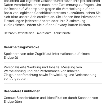
Trainerbörse
Login SpielPlus
FOLGE DEM BFV
TOP-VEREINE
TOP-PARTNER