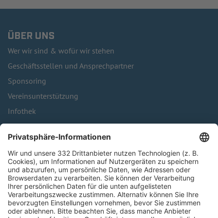
ÜBER UNS
Wer wir sind & wofür wir stehen
Geschäftsstellen und Ansprechpartner
Sponsoring
Vereinsunterstützung
Infothek
Kontakt
HÄUFIG BESUCHTE SEITEN
Pässe und Vereinswechsel
Trainerausbildung
Schulungsangebot Vereinsmitarbeiter
BFV-Geschäftsstellen