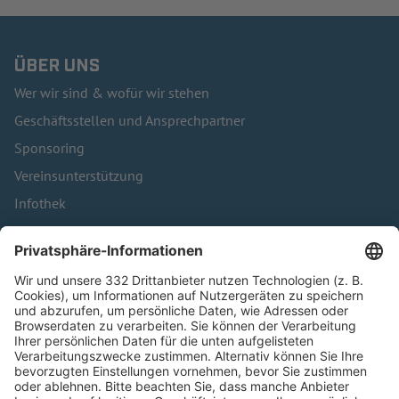
ÜBER UNS
Wer wir sind & wofür wir stehen
Geschäftsstellen und Ansprechpartner
Sponsoring
Vereinsunterstützung
Infothek
Kontakt
HÄUFIG BESUCHTE SEITEN
Pässe und Vereinswechsel
Trainerausbildung
Schulungsangebot Vereinsmitarbeiter
BFV-Geschäftsstellen