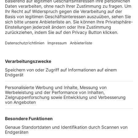
Trainerbörse
Login SpielPlus
FOLGE DEM BFV
TOP-VEREINE
TOP-PARTNER