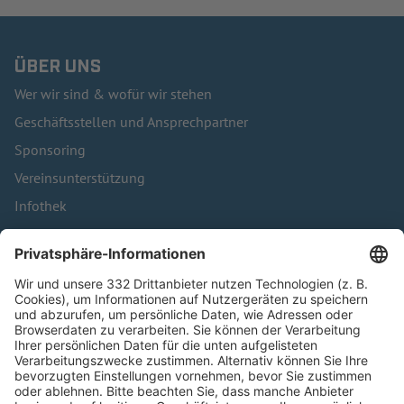
ÜBER UNS
Wer wir sind & wofür wir stehen
Geschäftsstellen und Ansprechpartner
Sponsoring
Vereinsunterstützung
Infothek
Kontakt
HÄUFIG BESUCHTE SEITEN
Pässe und Vereinswechsel
Trainerausbildung
Schulungsangebot Vereinsmitarbeiter
BFV-Geschäftsstellen