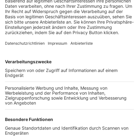
Trainerbörse
Login SpielPlus
FOLGE DEM BFV
TOP-VEREINE
TOP-PARTNER