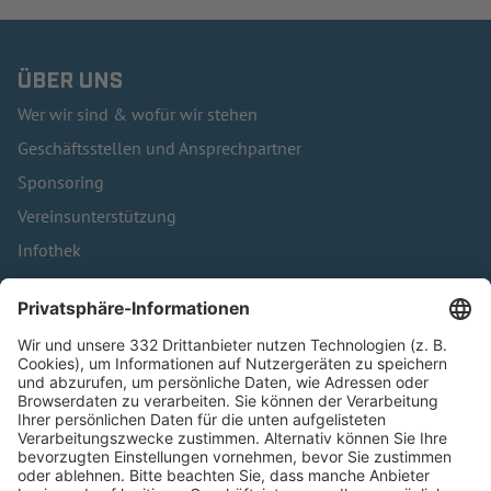
ÜBER UNS
Wer wir sind & wofür wir stehen
Geschäftsstellen und Ansprechpartner
Sponsoring
Vereinsunterstützung
Infothek
Kontakt
HÄUFIG BESUCHTE SEITEN
Pässe und Vereinswechsel
Trainerausbildung
Schulungsangebot Vereinsmitarbeiter
BFV-Geschäftsstellen