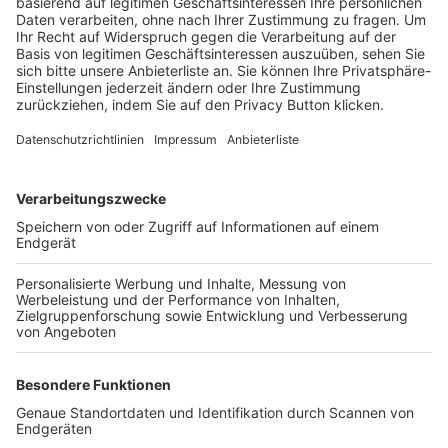
Trainerbörse
Login SpielPlus
FOLGE DEM BFV
TOP-VEREINE
TOP-PARTNER