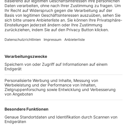
Trainerbörse
Login SpielPlus
FOLGE DEM BFV
TOP-VEREINE
TOP-PARTNER