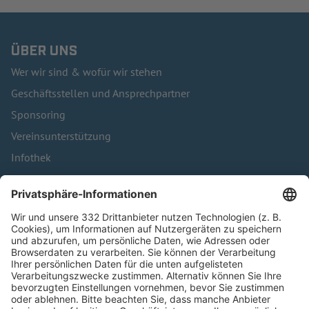
ÜBER UNS
Wer wir sind & wofür wir stehen
Geschäftsstellen und Ansprechpartner
Sponsoring
Vereinsunterstützung
Infothek
Kontakt
HÄUFIG BESUCHTE SEITEN
Pässe und Vereinswechsel
Trainerausbildung
Schulungsangebot Vereinsmitarbeiter
BFV-Geschäftsstellen