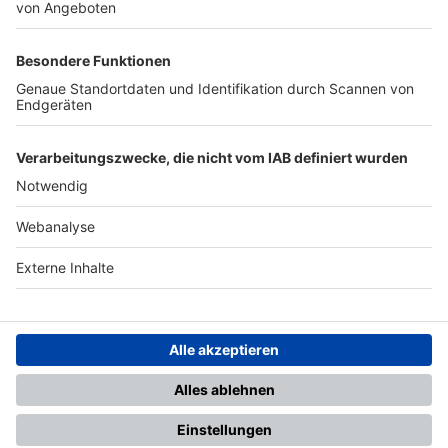
TOP-PARTNER
SFV
DFB
UEFA
FIFA
Nutzungsbedingungen
Datenschutz
Impressum