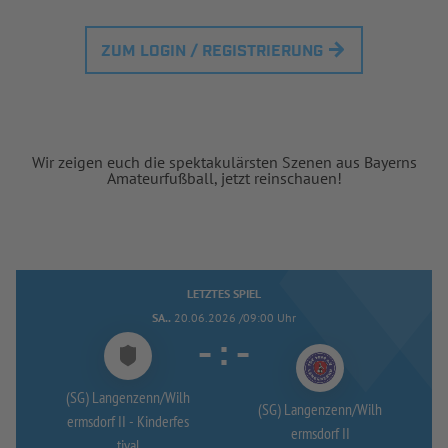
ZUM LOGIN / REGISTRIERUNG
Wir zeigen euch die spektakulärsten Szenen aus Bayerns
Amateurfußball, jetzt reinschauen!
LETZTES SPIEL
SA..
20.06.2026 /09:00 Uhr
-
:
-
(SG) Langenzenn/
Wilh
(SG) Langenzenn/
Wilh
ermsdorf II -
Kinderfes
ermsdorf II
tival