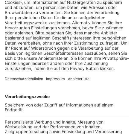
Pässe und Vereinswechsel
Trainerausbildung
Schulungsangebot Vereinsmitarbeiter
BFV-Geschäftsstellen
Trainerbörse
Login SpielPlus
FOLGE DEM BFV
TOP-VEREINE