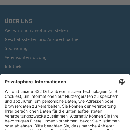
ÜBER UNS
Wer wir sind & wofür wir stehen
Geschäftsstellen und Ansprechpartner
Sponsoring
Vereinsunterstützung
Infothek
Kontakt
HÄUFIG BESUCHTE SEITEN
Pässe und Vereinswechsel
Trainerausbildung
Schulungsangebot Vereinsmitarbeiter
BFV-Geschäftsstellen