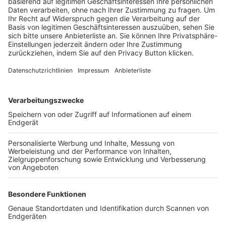
Trainerbörse
Login SpielPlus
FOLGE DEM BFV
TOP-VEREINE
TOP-PARTNER