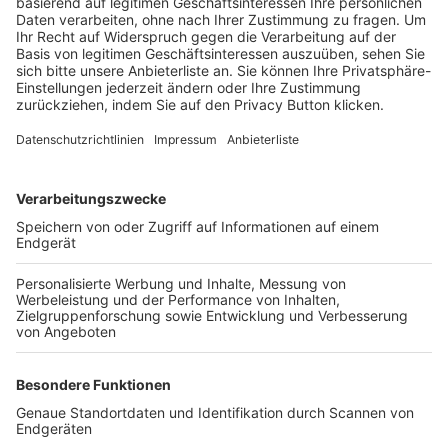
Trainerbörse
Login SpielPlus
FOLGE DEM BFV
TOP-VEREINE
TOP-PARTNER