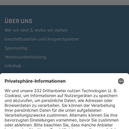
ÜBER UNS
Wer wir sind & wofür wir stehen
Geschäftsstellen und Ansprechpartner
Sponsoring
Vereinsunterstützung
Infothek
Kontakt
HÄUFIG BESUCHTE SEITEN
Pässe und Vereinswechsel
Trainerausbildung
Schulungsangebot Vereinsmitarbeiter
BFV-Geschäftsstellen