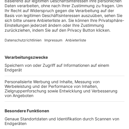
Trainerbörse
Login SpielPlus
FOLGE DEM BFV
TOP-VEREINE
TOP-PARTNER