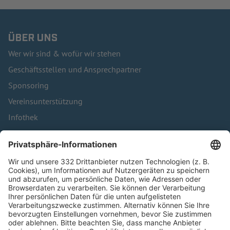
ÜBER UNS
Wer wir sind & wofür wir stehen
Geschäftsstellen und Ansprechpartner
Sponsoring
Vereinsunterstützung
Infothek
Kontakt
HÄUFIG BESUCHTE SEITEN
Pässe und Vereinswechsel
Trainerausbildung
Schulungsangebot Vereinsmitarbeiter
BFV-Geschäftsstellen