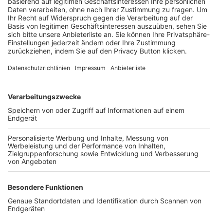
Trainerbörse
Login SpielPlus
FOLGE DEM BFV
TOP-VEREINE
TOP-PARTNER