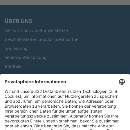
ÜBER UNS
Wer wir sind & wofür wir stehen
Geschäftsstellen und Ansprechpartner
Sponsoring
Vereinsunterstützung
Infothek
Kontakt
HÄUFIG BESUCHTE SEITEN
Pässe und Vereinswechsel
Trainerausbildung
Schulungsangebot Vereinsmitarbeiter
BFV-Geschäftsstellen