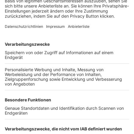
Login SpielPlus
FOLGE DEM BFV
TOP-VEREINE
TOP-PARTNER