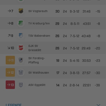



--

​
 



--

​
 ​



--

​
 
 



--

​

 ​



--

​




--

​
 



--

​
 
LEGENDE