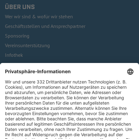
ÜBER UNS
Wer wir sind & wofür wir stehen
Geschäftsstellen und Ansprechpartner
Sponsoring
Vereinsunterstützung
Infothek
Kontakt
HÄUFIG BESUCHTE SEITEN
Pässe und Vereinswechsel
Trainerausbildung
Schulungsangebot Vereinsmitarbeiter
BFV-Geschäftsstellen
Trainerbörse