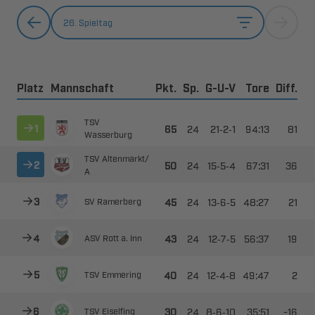
26. Spieltag
Platz
Mannschaft
Pkt.
Sp.
G-U-V
Tore
Diff.




--



 ​



--






--


 



--


   



--


 



--

​
 