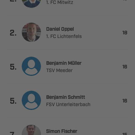
  
 

.

  
 

.

 
 

.

 
 

.
