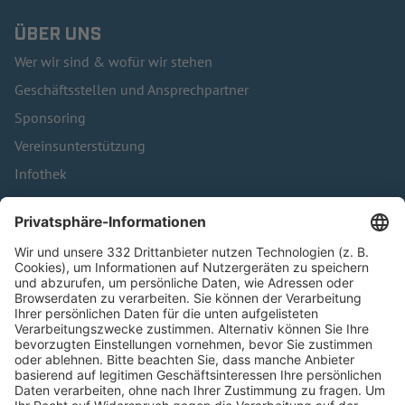
ÜBER UNS
Wer wir sind & wofür wir stehen
Geschäftsstellen und Ansprechpartner
Sponsoring
Vereinsunterstützung
Infothek
Kontakt
HÄUFIG BESUCHTE SEITEN
Pässe und Vereinswechsel
Trainerausbildung
Schulungsangebot Vereinsmitarbeiter
BFV-Geschäftsstellen
Trainerbörse