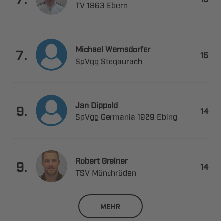
  
 

.

 
 

.

   
 

.

 
MEHR