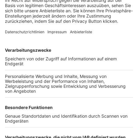
Login SpielPlus
FOLGE DEM BFV
TOP-VEREINE
TOP-PARTNER