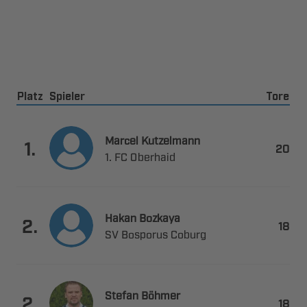
Platz
Spieler
Tore
 

.

  
 

.

  
 

.
